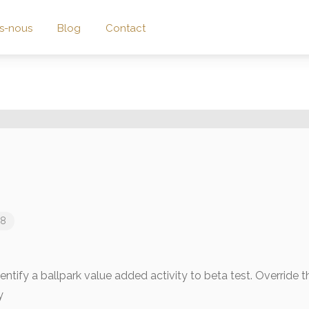
s-nous
Blog
Contact
18
entify a ballpark value added activity to beta test. Override th
y