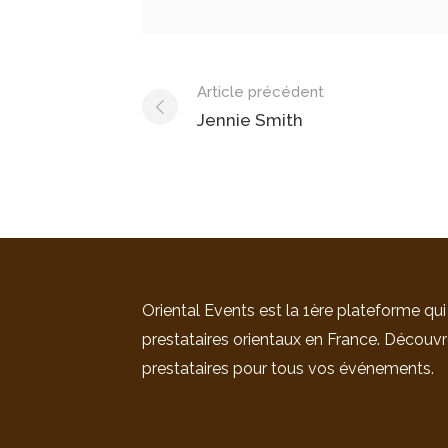
Post
Article précédent
Jennie Smith
navigation
Oriental Events est la 1ère plateforme qui
prestataires orientaux en France. Découvr
prestataires pour tous vos événements.