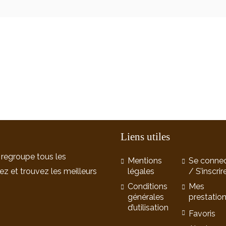
Liens utiles
 regroupe tous les
Mentions
Se connec
ez et trouvez les meilleurs
légales
/ S’inscrir
Conditions
Mes
générales
prestatio
d’utilisation
Favoris