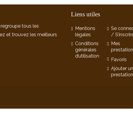
Liens utiles
 regroupe tous les
Mentions
Se connec
ez et trouvez les meilleurs
légales
/ S’inscrir
Conditions
Mes
générales
prestatio
d’utilisation
Favoris
Ajouter u
prestatio