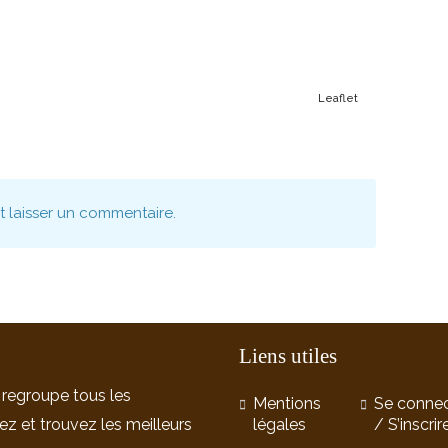
Leaflet
nt laisser un commentaire.
Liens utiles
 regroupe tous les
Mentions
Se connec
ez et trouvez les meilleurs
légales
/ S’inscrir