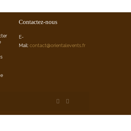
Contactez-nous
ter
E-
e
Mail:
contact@orientalevents.fr
ns
ne
n