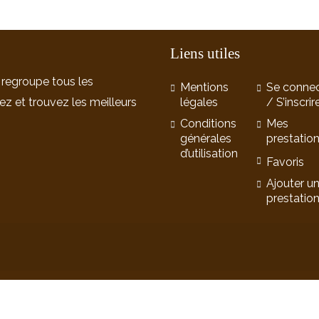
Liens utiles
 regroupe tous les
Mentions
Se connec
ez et trouvez les meilleurs
légales
/ S’inscrir
Conditions
Mes
générales
prestatio
d’utilisation
Favoris
Ajouter u
prestatio