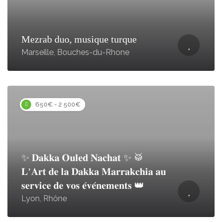
Mezrab duo, musique turque
Marseille, Bouches-du-Rhone
650€ - 2 500€
✨ 𝐃𝐚𝐤𝐤𝐚 𝐎𝐮𝐥𝐞𝐝 𝐍𝐚𝐜𝐡𝐚𝐭 ✨ 🥁
𝐋’𝐀𝐫𝐭 𝐝𝐞 𝐥𝐚 𝐃𝐚𝐤𝐤𝐚 𝐌𝐚𝐫𝐫𝐚𝐤𝐜𝐡𝐢𝐚 𝐚𝐮
𝐬𝐞𝐫𝐯𝐢𝐜𝐞 𝐝𝐞 𝐯𝐨𝐬 𝐞́𝐯𝐞́𝐧𝐞𝐦𝐞𝐧𝐭𝐬 👑
Lyon, Rhône