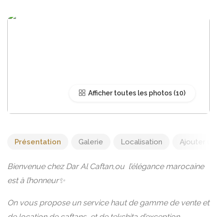
Afficher toutes les photos
Présentation
Galerie
Localisation
Ajouter un 
Bienvenue chez Dar Al Caftan,ou l’élégance marocaine
est à l’honneur✨
On vous propose un service haut de gamme de vente et
de location de caftans, et de tekchita d’exception,