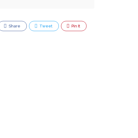
Share
Tweet
Pin It