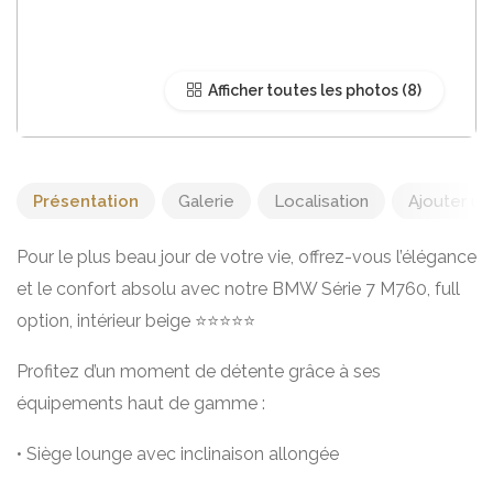
Afficher toutes les photos
Présentation
Galerie
Localisation
Ajouter un 
Pour le plus beau jour de votre vie, offrez-vous l’élégance
et le confort absolu avec notre BMW Série 7 M760, full
option, intérieur beige ⭐️⭐️⭐️⭐️⭐️
Profitez d’un moment de détente grâce à ses
équipements haut de gamme :
• Siège lounge avec inclinaison allongée