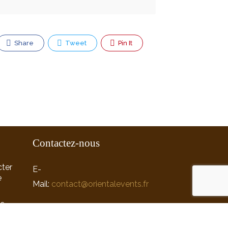
Share
Tweet
Pin It
Contactez-nous
ter
E-
e
Mail:
contact@orientalevents.fr
ns