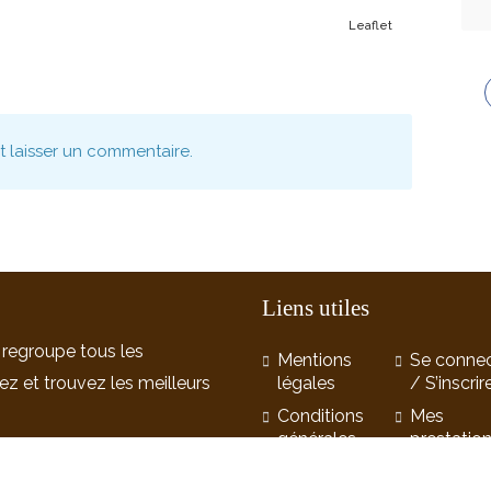
Leaflet
nt laisser un commentaire.
Liens utiles
 regroupe tous les
Mentions
Se connec
ez et trouvez les meilleurs
légales
/ S’inscrir
Conditions
Mes
générales
prestatio
d’utilisation
Favoris