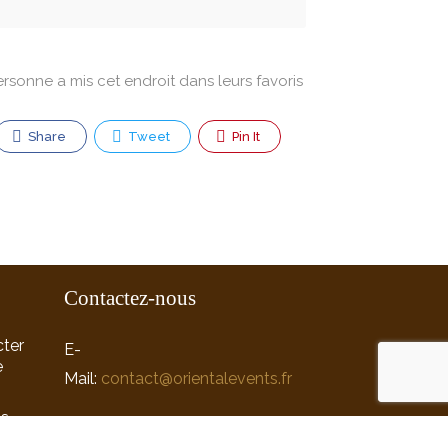
ersonne a mis cet endroit dans leurs favoris
Share
Tweet
Pin It
Contactez-nous
ter
E-
e
Mail:
contact@orientalevents.fr
ns