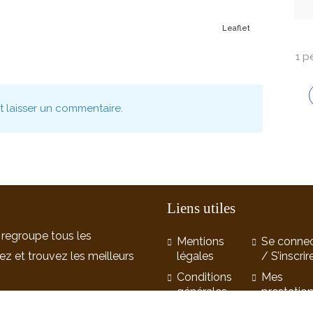
Leaflet
1 p
nt laisser un commentaire.
Liens utiles
 regroupe tous les
Mentions
Se connec
ez et trouvez les meilleurs
légales
/ S’inscrir
Conditions
Mes
générales
prestatio
d’utilisation