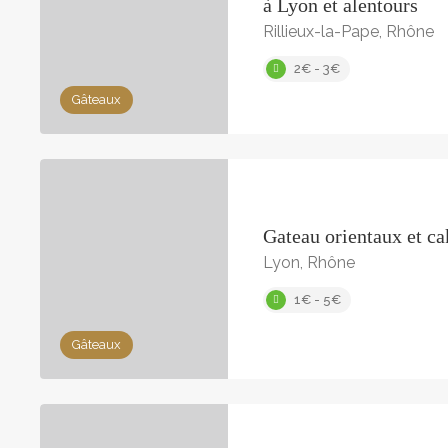
à Lyon et alentours
Rillieux-la-Pape, Rhône
2€ - 3€
Gâteaux
Gateau orientaux et ca
Lyon, Rhône
1€ - 5€
Gâteaux