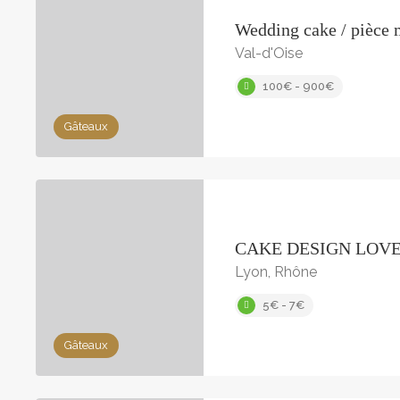
Wedding cake / pièce
Val-d'Oise
100€ - 900€
Gâteaux
CAKE DESIGN LOV
Lyon, Rhône
5€ - 7€
Gâteaux