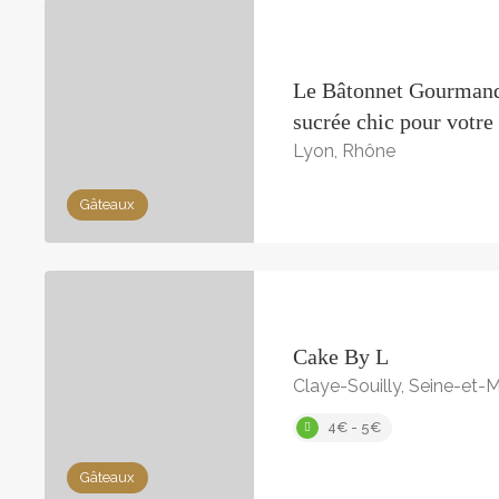
Le Bâtonnet Gourmand
sucrée chic pour votre
Lyon, Rhône
Gâteaux
Cake By L
Claye-Souilly, Seine-et-
4€ - 5€
Gâteaux