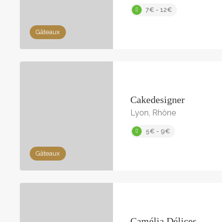
7€ - 12€
Gâteaux
Cakedesigner
Lyon, Rhône
5€ - 9€
Gâteaux
Camélia Délices