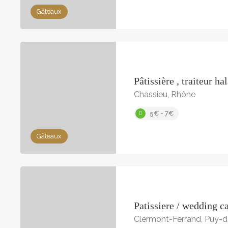
Gâteaux
Pâtissière , traiteur hal
Chassieu, Rhône
5€ - 7€
Gâteaux
Patissiere / wedding c
Clermont-Ferrand, Puy