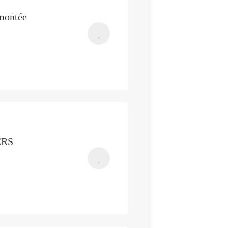
 montée
ERS