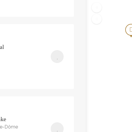
al
ake
-de-Dôme