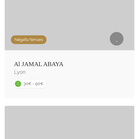
Negafa/tenues
Al JAMAL ABAYA
Lyon
30€ - 90€