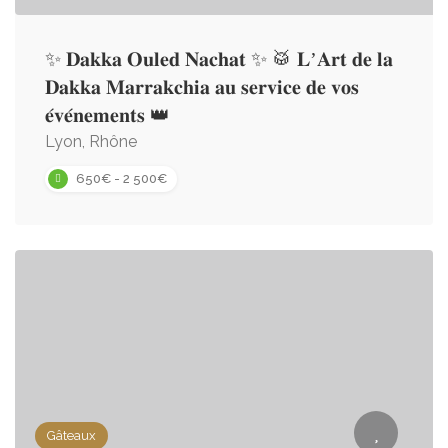
✨ 𝐃𝐚𝐤𝐤𝐚 𝐎𝐮𝐥𝐞𝐝 𝐍𝐚𝐜𝐡𝐚𝐭 ✨ 🥁 𝐋’𝐀𝐫𝐭 𝐝𝐞 𝐥𝐚
𝐃𝐚𝐤𝐤𝐚 𝐌𝐚𝐫𝐫𝐚𝐤𝐜𝐡𝐢𝐚 𝐚𝐮 𝐬𝐞𝐫𝐯𝐢𝐜𝐞 𝐝𝐞 𝐯𝐨𝐬
𝐞́𝐯𝐞́𝐧𝐞𝐦𝐞𝐧𝐭𝐬 👑
Lyon, Rhône
650€ - 2 500€
Gâteaux