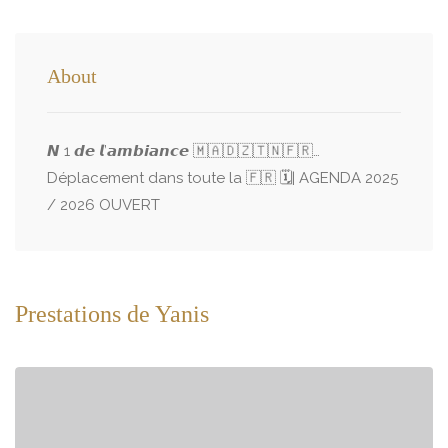
About
𝙉 1 𝙙𝙚 𝙡’𝙖𝙢𝙗𝙞𝙖𝙣𝙘𝙚 🇲🇦🇩🇿🇹🇳🇫🇷…
Déplacement dans toute la 🇫🇷 🗓️| AGENDA 2025
/ 2026 OUVERT
Prestations de Yanis