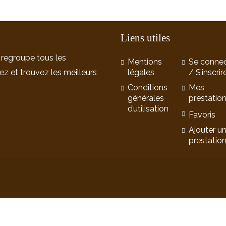
Liens utiles
 regroupe tous les
Mentions
Se connec
ez et trouvez les meilleurs
légales
/ S’inscrir
Conditions
Mes
générales
prestatio
d’utilisation
Favoris
Ajouter u
prestatio