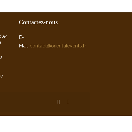
Contactez-nous
ter
E-
e
Mail:
contact@orientalevents.fr
ns
ne
n