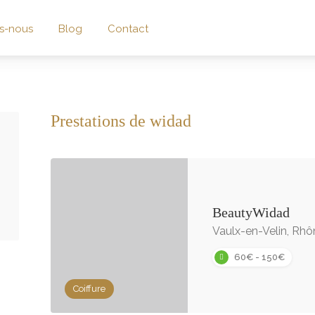
s-nous
Blog
Contact
Prestations de widad
BeautyWidad
Vaulx-en-Velin, Rhô
60€ - 150€
Coiffure