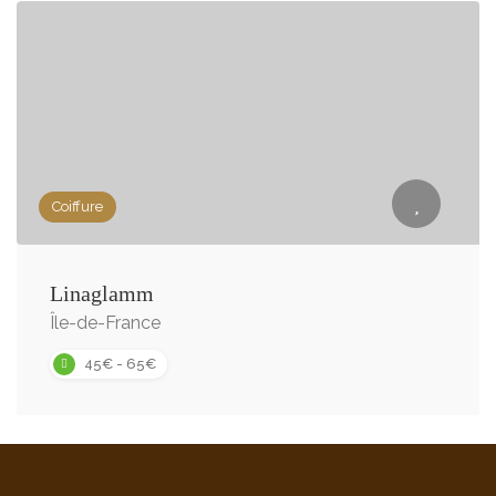
Coiffure
Linaglamm
Île-de-France
45€ - 65€