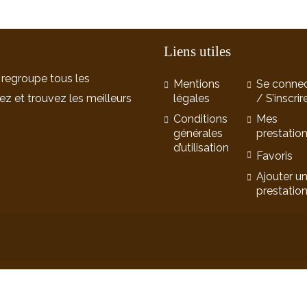
Liens utiles
 regroupe tous les
Mentions
Se connec
ez et trouvez les meilleurs
légales
/ S’inscrir
Conditions
Mes
générales
prestatio
d’utilisation
Favoris
Ajouter u
prestatio