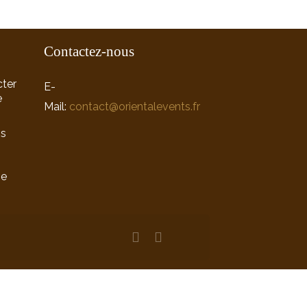
Contactez-nous
ter
E-
e
Mail:
contact@orientalevents.fr
ns
ne
n