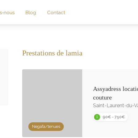
s-nous
Blog
Contact
Prestations de lamia
Assyadress locat
couture
Saint-Laurent-du-Va
90€ - 750€
Negafa/tenues