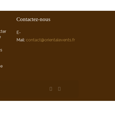
Contactez-nous
ter
E-
e
Mail:
contact@orientalevents.fr
ns
ne
n