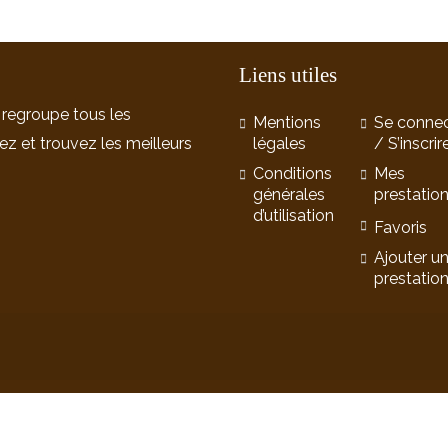
Liens utiles
 regroupe tous les
Mentions
Se connec
ez et trouvez les meilleurs
légales
/ S’inscrir
Conditions
Mes
générales
prestatio
d’utilisation
Favoris
Ajouter u
prestatio