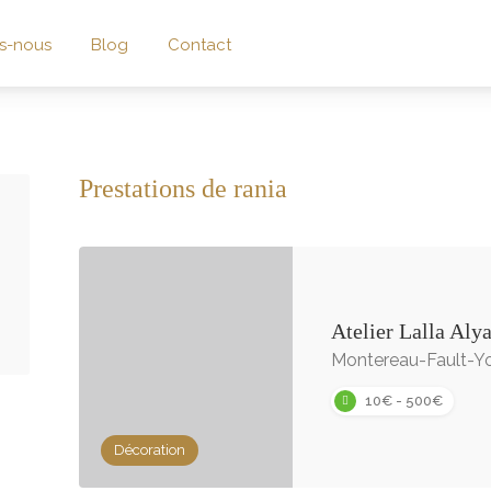
s-nous
Blog
Contact
Prestations de rania
Atelier Lalla Aly
Montereau-Fault-Yo
10€ - 500€
Décoration