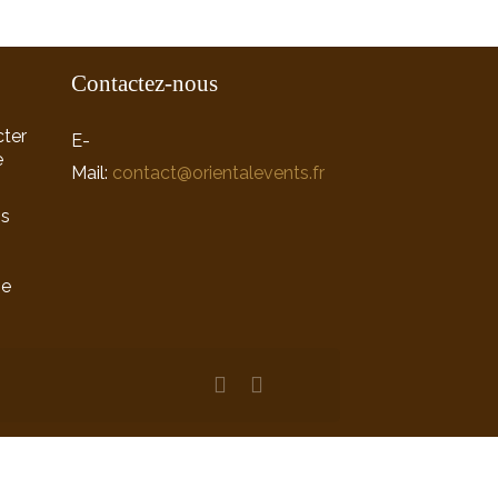
Contactez-nous
ter
E-
e
Mail:
contact@orientalevents.fr
ns
ne
n