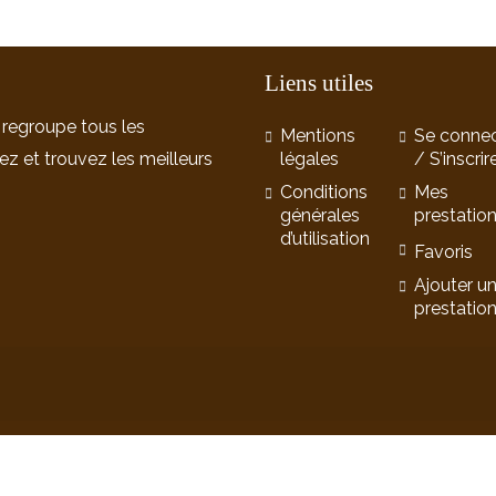
Liens utiles
 regroupe tous les
Mentions
Se connec
ez et trouvez les meilleurs
légales
/ S’inscrir
Conditions
Mes
générales
prestatio
d’utilisation
Favoris
Ajouter u
prestatio