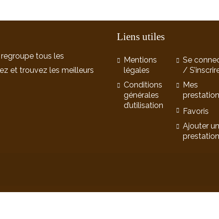
Liens utiles
 regroupe tous les
Mentions
Se connec
ez et trouvez les meilleurs
légales
/ S’inscrir
Conditions
Mes
générales
prestatio
d’utilisation
Favoris
Ajouter u
prestatio