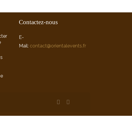
Contactez-nous
ter
E-
e
Mail:
contact@orientalevents.fr
ns
ne
n